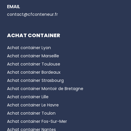
EMAIL
Phone number
contact@cfconteneur.fr
ACHAT CONTAINER
Achat container
Lyon
Achat container
Marseille
Achat container
Toulouse
Achat container
Bordeaux
Achat container
Strasbourg
Achat container
Montoir de Bretagne
Achat container
Lille
Achat container
Le Havre
Achat container
Toulon
Achat container
Fos-Sur-Mer
Achat container
Nantes