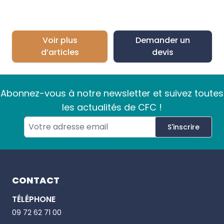
Voir plus
Demander un
d’articles
devis
Abonnez-vous à notre newsletter et suivez toutes
les actualités de CFC !
S'inscrire
Footer
CONTACT
TÉLÉPHONE
Email
09 72 62 71 00