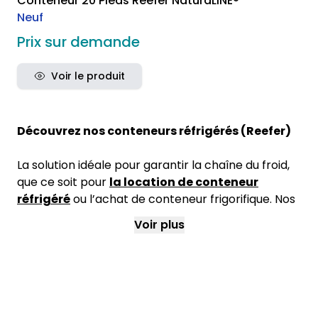
Conteneur 20 Pieds Reefer NaturaLINE®
Neuf
Prix sur demande
Voir le produit
Découvrez nos conteneurs réfrigérés (Reefer)
La solution idéale pour garantir la chaîne du froid,
que ce soit pour
la location de conteneur
réfrigéré
ou l’achat de conteneur frigorifique. Nos
unités, robustes et certifiées ISO, assurent une
Voir plus
conservation optimale de vos produits, du froid
positif au froid négatif. Que vous soyez
professionnel de la logistique, transporteur,
organisateur d’évènements, acteur
agroalimentaire ou de l’industrie pharmaceutique,