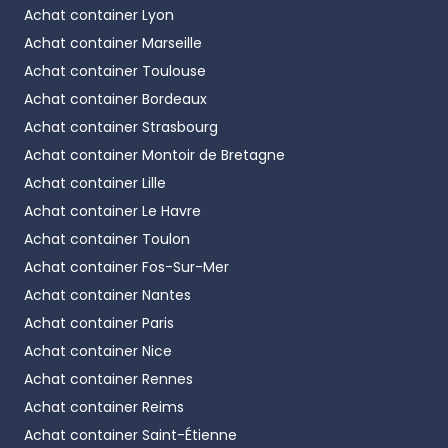
pertes liées aux variations thermiques.
Achat container
Lyon
- Utilisation multimodale
: compatible
Achat container
Marseille
transport maritime, routier et ferroviaire.
Achat container
Toulouse
- Qualité et sécurité
: conteneurs certifiés ISO,
Achat container
Bordeaux
hermétiques et robustes, avec alarmes de
sécurité.
Achat container
Strasbourg
Achat container
Montoir de Bretagne
Quels sont les usages et secteurs
Achat container
Lille
d’application des Reefer ?
Achat container
Le Havre
Achat container
Toulon
- Agroalimentaire
: fruits, légumes, viandes,
Achat container
Fos-Sur-Mer
produits laitiers…
- Pharmacie et cosmétique
: vaccins,
Achat container
Nantes
médicaments, crèmes...
Achat container
Paris
-Évènementiel
: festivals, points de restauration,
Achat container
Nice
buvette, évènements sportifs, etc.
Achat container
Rennes
- Logistique et chantier
: entreposage
Achat container
Reims
temporaire sur site.
Achat container
Saint-Étienne