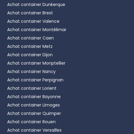
Quels sont les tailles et caractéristiques
Achat container
Dunkerque
techniques des Reefer ?
Achat container
Brest
Achat container
Valence
- Reefer 10 pieds
: 2,99m × 2,44m × 2,59m -
Achat container
Montélimar
volume 12,5 m³
Achat container
Caen
Disponible :
Neuf
ou
occasion
Achat container
Metz
- Reefer 10 pieds high cube
: 2,99m × 2,44m ×
Achat container
Dijon
2,89m - volume 13 m³
Achat container
Monptellier
Disponible :
Neuf
ou
occasion
Achat container
Nancy
Achat container
Perpignan
- Reefer 20 pieds
: 6,06m × 2,44m × 2,59m -
Achat container
Lorient
volume 28 m³
Achat container
Bayonne
Disponible :
Neuf
ou
occasion
Achat container
Limoges
- Reefer 20 pieds high cube
: 6,05m × 2,44m ×
Achat container
Quimper
2,89m - volume 32 m³
Achat container
Rouen
Disponible :
Neuf
ou
occasion
Achat container
Versailles