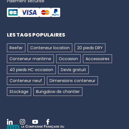
Paiement sécurisé
× 2,59 m - volume 12,5 m³
-
Reefer Offshore 20 pieds neuf
: 6,06 m × 2,44 m
× 2,59 m - volume 28 m³
LES TAGS POPULAIRES
Reefer
Conteneur location
20 pieds DRY
Conteneur maritime
Occasion
Accessoires
40 pieds HC occasion
Devis gratuit
Conteneur neuf
Dimensions conteneur
Stockage
Bungalow de chantier
Linkedin
Instagram
Youtube
Facebook