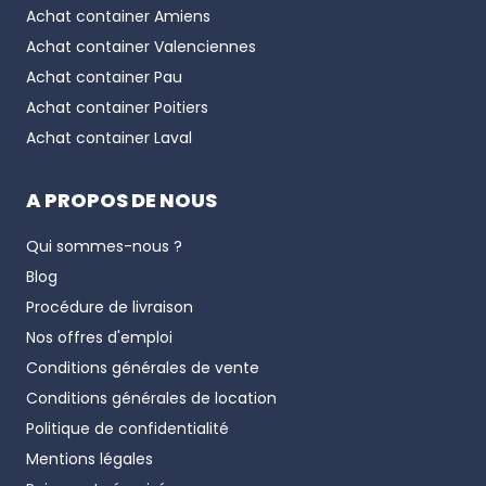
Achat container
Amiens
- Reefer 40 pieds high cube
: 12,19m × 2,44m ×
Achat container
Valenciennes
2,89m - volume 67 m³
Disponible :
Neuf
ou
occasion
Achat container
Pau
Achat container
Poitiers
- Reefer 45 pieds high cube
: 13,72m × 2,44m ×
Achat container
Laval
2,89m - volume 83 m³
Disponible :
Neuf
ou
occasion
A PROPOS DE NOUS
Reefer Offshore
Qui sommes-nous ?
Blog
Nous proposons également des conteneurs
Procédure de livraison
Reefer Offshore qui sont utilisés comme solution
de stockage de produits frais ou congelés.
Nos offres d'emploi
Particulièrement résistants, ils sont destinés à une
Conditions générales de vente
utilisation dans des conditions extrêmes en haute
Conditions générales de location
mer.
Politique de confidentialité
Mentions légales
-
Reefer Offshore 10 pieds neuf
: 2,99 m × 2,44 m