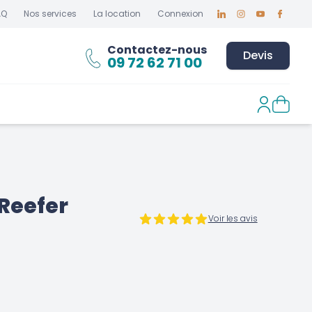
AQ
Nos services
La location
Connexion
Linkedin
Instagram
Youtube
Faceboo
Contactez-nous
Devis
09 72 62 71 00
Reefer
Voir les avis