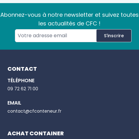
Abonnez-vous à notre newsletter et suivez toutes
les actualités de CFC !
S'inscrire
Footer
CONTACT
TÉLÉPHONE
Email
09 72 62 71 00
EMAIL
Phone number
contact@cfconteneur.fr
ACHAT CONTAINER