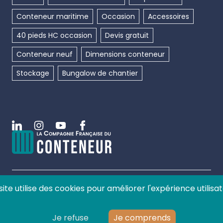
Conteneur maritime
Occasion
Accessoires
40 pieds HC occasion
Devis gratuit
Conteneur neuf
Dimensions conteneur
Stockage
Bungalow de chantier
Linkedin
Instagram
Youtube
Facebook
site utilise des cookies pour améliorer l'expérience utilisat
©
2026
La compagnie française du conteneur, tous
droits réservés.
Je refuse
Je comprends