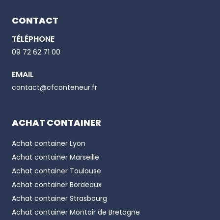
CONTACT
TÉLÉPHONE
Email
09 72 62 71 00
EMAIL
Phone number
contact@cfconteneur.fr
ACHAT CONTAINER
Achat container
Lyon
Achat container
Marseille
Achat container
Toulouse
Achat container
Bordeaux
Achat container
Strasbourg
Achat container
Montoir de Bretagne