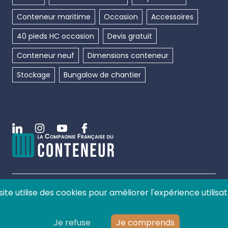
Conteneur maritime
Occasion
Accessoires
40 pieds HC occasion
Devis gratuit
Conteneur neuf
Dimensions conteneur
Stockage
Bungalow de chantier
Linkedin
Instagram
Youtube
Facebook
site utilise des cookies pour améliorer l'expérience utilisat
©
2026
La compagnie française du conteneur, tous
droits réservés.
Je refuse
Je comprends