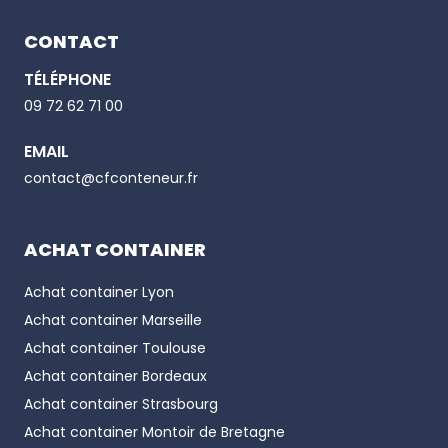
CONTACT
TÉLÉPHONE
Email
09 72 62 71 00
EMAIL
Phone number
contact@cfconteneur.fr
ACHAT CONTAINER
Achat container
Lyon
Achat container
Marseille
Achat container
Toulouse
Achat container
Bordeaux
Achat container
Strasbourg
Achat container
Montoir de Bretagne