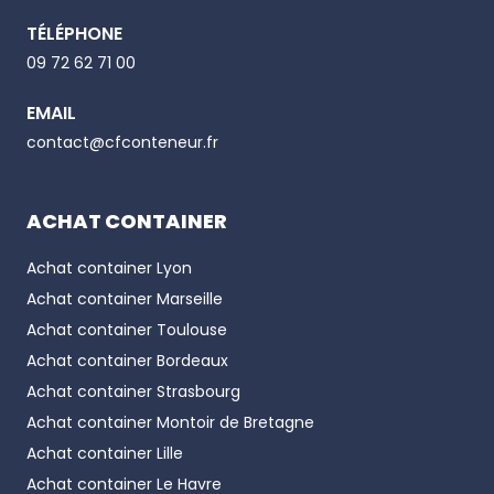
TÉLÉPHONE
Email
09 72 62 71 00
EMAIL
Phone number
contact@cfconteneur.fr
ACHAT CONTAINER
Achat container
Lyon
Achat container
Marseille
Achat container
Toulouse
Achat container
Bordeaux
Achat container
Strasbourg
Achat container
Montoir de Bretagne
Achat container
Lille
Achat container
Le Havre