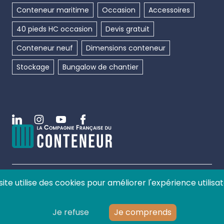
Conteneur maritime
Occasion
Accessoires
40 pieds HC occasion
Devis gratuit
Conteneur neuf
Dimensions conteneur
Stockage
Bungalow de chantier
Linkedin
Instagram
Youtube
Facebook
site utilise des cookies pour améliorer l'expérience utilisat
©
2026
La compagnie française du conteneur, tous
droits réservés.
Je refuse
Je comprends