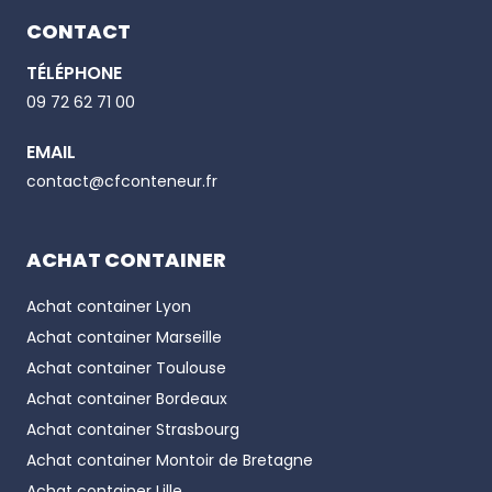
CONTACT
TÉLÉPHONE
Email
09 72 62 71 00
EMAIL
Phone number
contact@cfconteneur.fr
ACHAT CONTAINER
Achat container
Lyon
Achat container
Marseille
Achat container
Toulouse
Achat container
Bordeaux
Achat container
Strasbourg
Achat container
Montoir de Bretagne
Achat container
Lille