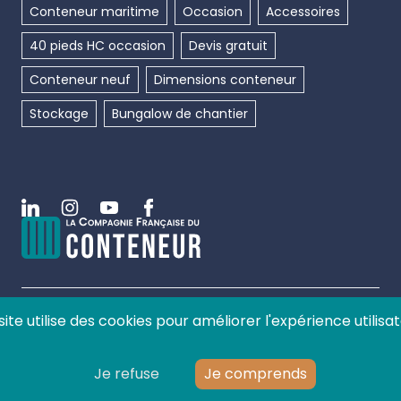
Conteneur maritime
Occasion
Accessoires
40 pieds HC occasion
Devis gratuit
Conteneur neuf
Dimensions conteneur
Stockage
Bungalow de chantier
Linkedin
Instagram
Youtube
Facebook
site utilise des cookies pour améliorer l'expérience utilisat
©
2026
La compagnie française du conteneur, tous
droits réservés.
Je refuse
Je comprends