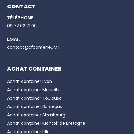
CONTACT
TÉLÉPHONE
Email
09 72 62 71 00
EMAIL
Phone number
contact@cfconteneur.fr
ACHAT CONTAINER
Achat container
Lyon
Achat container
Marseille
Achat container
Toulouse
Achat container
Bordeaux
Achat container
Strasbourg
Achat container
Montoir de Bretagne
Achat container
Lille