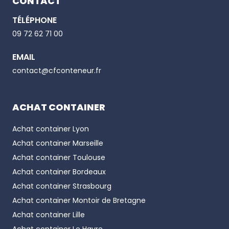
CONTACT
TÉLÉPHONE
Email
09 72 62 71 00
EMAIL
Phone number
contact@cfconteneur.fr
ACHAT CONTAINER
Achat container
Lyon
Achat container
Marseille
Achat container
Toulouse
Achat container
Bordeaux
Achat container
Strasbourg
Achat container
Montoir de Bretagne
Achat container
Lille