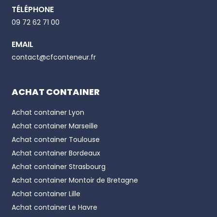
TÉLÉPHONE
Email
09 72 62 71 00
EMAIL
Phone number
contact@cfconteneur.fr
ACHAT CONTAINER
Achat container
Lyon
Achat container
Marseille
Achat container
Toulouse
Achat container
Bordeaux
Achat container
Strasbourg
Achat container
Montoir de Bretagne
Achat container
Lille
Achat container
Le Havre