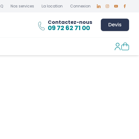
AQ
Nos services
La location
Connexion
Linkedin
Instagram
Youtube
Faceboo
Contactez-nous
Devis
09 72 62 71 00