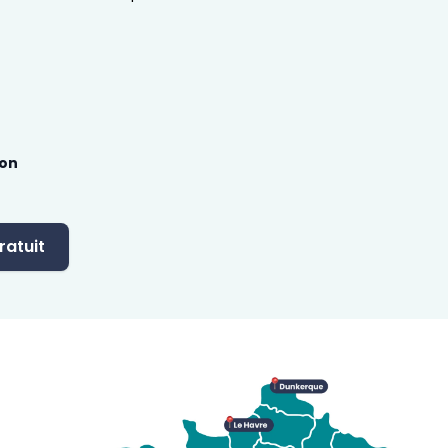
ion
ratuit