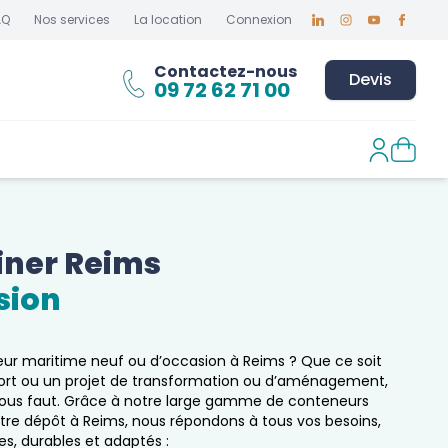
AQ
Nos services
La location
Connexion
Linkedin
Instagram
Youtube
Faceboo
Contactez-nous
Devis
09 72 62 71 00
ner 
Reims
sion
ur maritime neuf ou d’occasion à
Reims
? Que ce soit
port ou un projet de transformation ou d’aménagement,
l vous faut. Grâce à notre large gamme de conteneurs
otre dépôt à
Reims
, nous répondons à tous vos besoins,
s, durables et adaptés :