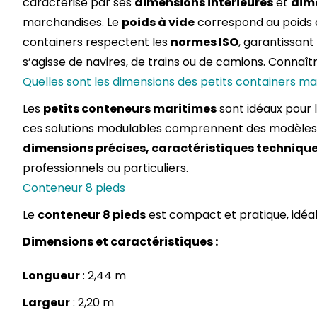
caractérise par ses
dimensions intérieures
et
dime
marchandises. Le
poids à vide
correspond au poids 
containers respectent les
normes ISO
, garantissant
s’agisse de navires, de trains ou de camions. Connaîtr
Quelles sont les dimensions des petits containers ma
Les
petits conteneurs maritime
s
sont idéaux pour 
ces solutions modulables comprennent des modèle
dimensions précises, caractéristiques techniqu
professionnels ou particuliers.
Conteneur 8 pieds
Le
conteneur 8 pieds
est compact et pratique, idéal
Dimensions et caractéristiques :
Longueur
: 2,44 m
Largeur
: 2,20 m