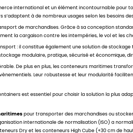
erce international et un élément incontournable pour tou
ners s’adaptent à de nombreux usages selon les besoins des
ransport de marchandises. Grâce à sa conception standard
ent la cargaison contre les intempéries, le vol et les ch
ansport : il constitue également une
solution de stockage
tockage modulaire, pratique, sécurisé et économique, dir
érable. De plus en plus, les conteneurs maritimes transf
vènementiels. Leur robustesse et leur modularité facilite
tainers est essentiel pour choisir la solution la plus ada
maritimes
pour transporter des marchandises ou stocker 
ganisation internationale de normalisation (ISO) a normali
teneurs Dry et les conteneurs High Cube (+30 cm de haute