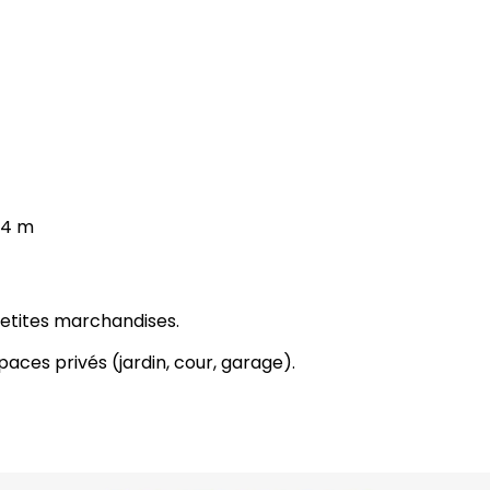
,94 m
petites marchandises.
paces privés (jardin, cour, garage).