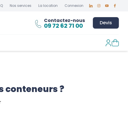
AQ
Nos services
La location
Connexion
Linkedin
Instagram
Youtube
Faceboo
Contactez-nous
Devis
09 72 62 71 00
es conteneurs ?
r