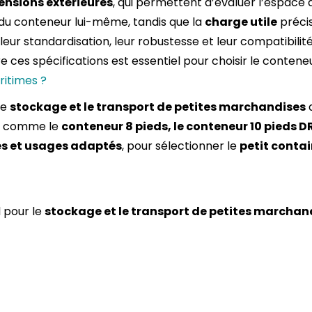
nsions extérieures
, qui permettent d’évaluer l’espace 
du conteneur lui-même, tandis que la
charge utile
précis
 leur standardisation, leur robustesse et leur compatibilit
e ces spécifications est essentiel pour choisir le conteneu
ritimes ?
le
stockage et le transport de petites marchandises
d
s comme le
conteneur 8 pieds, le conteneur 10 pieds DR
es et usages adaptés
, pour sélectionner le
petit conta
 pour le
stockage et le transport de petites marchan