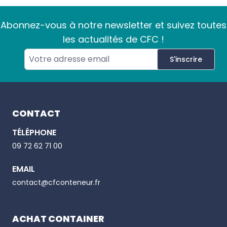
Abonnez-vous à notre newsletter et suivez toutes
les actualités de CFC !
S'inscrire
Footer
CONTACT
TÉLÉPHONE
Email
09 72 62 71 00
EMAIL
Phone number
contact@cfconteneur.fr
ACHAT CONTAINER