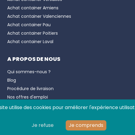
Achat container
Amiens
Achat container
Valenciennes
Achat container
Pau
Achat container
Poitiers
Achat container
Laval
A PROPOS DE NOUS
Qui sommes-nous ?
Blog
Procédure de livraison
Nos offres d'emploi
Conditions générales de vente
site utilise des cookies pour améliorer l'expérience utilisat
Conditions générales de location
Politique de confidentialité
Je refuse
Je comprends
Mentions légales