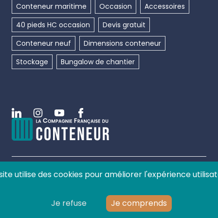
Conteneur maritime
Occasion
Accessoires
40 pieds HC occasion
Devis gratuit
Conteneur neuf
Dimensions conteneur
Stockage
Bungalow de chantier
Linkedin
Instagram
Youtube
Facebook
site utilise des cookies pour améliorer l'expérience utilisat
©
2026
La compagnie française du conteneur, tous
droits réservés.
Je refuse
Je comprends