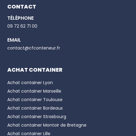
CONTACT
TÉLÉPHONE
Email
09 72 62 71 00
EMAIL
Phone number
contact@cfconteneur.fr
ACHAT CONTAINER
Achat container
Lyon
Achat container
Marseille
Achat container
Toulouse
Achat container
Bordeaux
Achat container
Strasbourg
Achat container
Montoir de Bretagne
Achat container
Lille