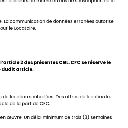
est d’ailleurs de même en cas de souscription de la
re. La communication de données erronées autorise
ur le Locataire.
article 2 des présentes CGL. CFC se réserve le
 dudit article.
 de location souhaitées. Des offres de location lui
able de la part de CFC.
e en œuvre. Un délai minimum de trois (3) semaines