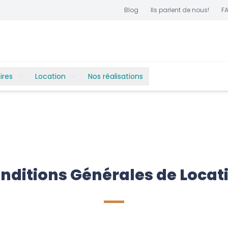
Blog
Ils parlent de nous!
F
ires
Location
Nos réalisations
nditions Générales de Locat