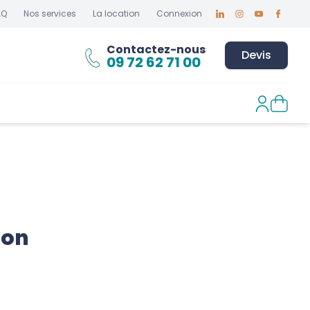
AQ
Nos services
La location
Connexion
Linkedin
Instagram
Youtube
Faceboo
Contactez-nous
Devis
09 72 62 71 00
ion