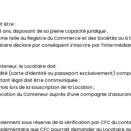
t être :
 ans, disposant de sa pleine capacité juridique ;
 telle au Registre du Commerce et des Sociétés ou à tou
ataire déclare par conséquent s’inscrire par l’intermédiai
eneur, le Locataire doit :
ité (carte d’identité ou passeport
exclusivement
) compo
ntant légal doit être communiquée ;
s lors de la souscription de la Location ;
Location du Conteneur auprès d’une compagnie d’assuran
terviennent sous réserve de la vérification par CFC du co
lémentaire que CFC pourrait demander au Locataire avant