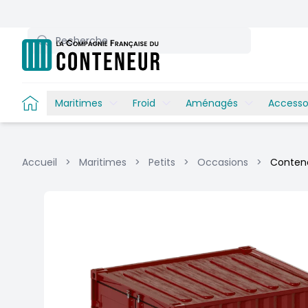
Recherche
Maritimes
Froid
Aménagés
Accesso
Accueil
>
Maritimes
>
Petits
>
Occasions
>
Contene