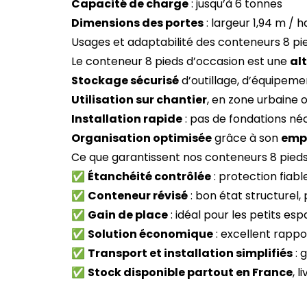
Capacité de charge
: jusqu’à 6 tonnes
Dimensions des portes
: largeur 1,94 m / h
Usages et adaptabilité des conteneurs 8 pi
Le conteneur 8 pieds d’occasion est une
al
Stockage sécurisé
d’outillage, d’équipeme
Utilisation sur chantier
, en zone urbaine o
Installation rapide
: pas de fondations né
Organisation optimisée
grâce à son
empi
Ce que garantissent nos conteneurs 8 pieds
✅
Étanchéité contrôlée
: protection fiable
✅
Conteneur révisé
: bon état structurel, 
✅
Gain de place
: idéal pour les petits es
✅
Solution économique
: excellent rappo
✅
Transport et installation simplifiés
: 
✅
Stock disponible partout en France
, 