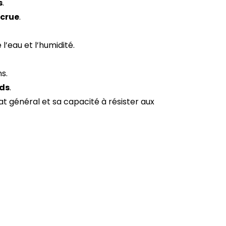
s
.
ccrue
.
l’eau et l’humidité.
s.
ds
.
t général et sa capacité à résister aux