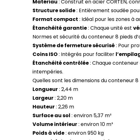
Matériau
: Construit en acier CORTEN, con
Structure solide
: Entièrement soudée pou
Format compact
: Idéal pour les zones à a
Étanchéité garantie
: Chaque unité est
vé
Normes et sécurité du conteneur 8 pieds d
Système de fermeture sécurisé
: Pour pro
Coins ISO
: Intégrés pour faciliter
l’empila
Étanchéité contrôlée
: Chaque conteneur e
intempéries.
Quelles sont les dimensions du conteneur 8 
Longueur
: 2,44 m
Largeur
: 2,20 m
Hauteur
: 2,26 m
Surface au sol
: environ 5,37 m²
Volume intérieur
: environ 10 m³
Poids à vide
: environ 950 kg