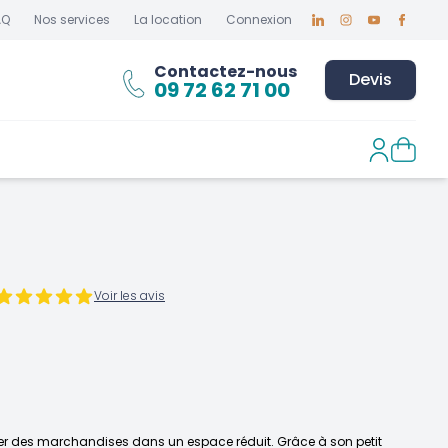
AQ
Nos services
La location
Connexion
Linkedin
Instagram
Youtube
Faceboo
Contactez-nous
Devis
09 72 62 71 00
Voir les avis
ker des marchandises dans un espace réduit. Grâce à son petit