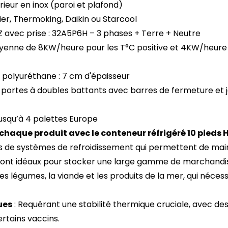
érieur en inox (paroi et plafond)
ier, Thermoking, Daikin ou Starcool
 avec prise : 32A5P6H – 3 phases + Terre + Neutre
yenne de 8KW/heure pour les T°C positive et 4KW/heure 
polyuréthane : 7 cm d'épaisseur
x portes à doubles battants avec barres de fermeture et 
 jusqu’à 4 palettes Europe
chaque produit avec le conteneur réfrigéré 10 pieds 
s de systèmes de refroidissement qui permettent de main
Ils sont idéaux pour stocker une large gamme de marchand
les légumes, la viande et les produits de la mer, qui néc
ues
: Requérant une stabilité thermique cruciale, avec d
rtains vaccins.