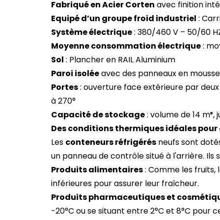
Fabriqué en Acier Corten
avec finition int
Equipé d’un groupe froid industriel
: Carr
Système électrique
: 380/460 V – 50/60 HZ
Moyenne consommation électrique
: mo
Sol
: Plancher en RAIL Aluminium
Paroi isolée
avec des panneaux en mousse 
Portes
: ouverture face extérieure par deu
à 270°
Capacité de stockage
: volume de 14 m
³
,
Des conditions thermiques idéales pour 
Les
conteneurs réfrigérés
neufs sont doté
un panneau de contrôle situé à l'arrière. 
Produits alimentaires
: Comme les fruits, 
inférieures pour assurer leur fraîcheur.
Produits pharmaceutiques et cosmétiq
-20°C ou se situant entre 2°C et 8°C pour ce