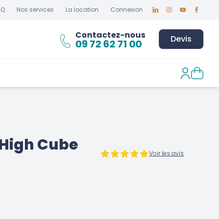
AQ
Nos services
La location
Connexion
Linkedin
Instagram
Youtube
Faceboo
Contactez-nous
Devis
09 72 62 71 00
 High Cube
Voir les avis