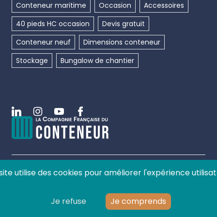
Conteneur maritime
Occasion
Accessoires
40 pieds HC occasion
Devis gratuit
Conteneur neuf
Dimensions conteneur
Stockage
Bungalow de chantier
Linkedin
Instagram
Youtube
Facebook
site utilise des cookies pour améliorer l'expérience utilisat
©
2026
La compagnie française du conteneur, tous
droits réservés.
Je refuse
Je comprends