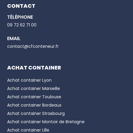
CONTACT
TÉLÉPHONE
Email
09 72 62 71 00
EMAIL
Phone number
contact@cfconteneur.fr
ACHAT CONTAINER
Achat container
Lyon
Achat container
Marseille
Achat container
Toulouse
Achat container
Bordeaux
Achat container
Strasbourg
Achat container
Montoir de Bretagne
Achat container
Lille