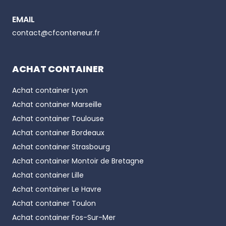
containers aménagés en bureau
offrent une
EMAIL
isolation thermique et phonique de qualité, des
Phone number
contact@cfconteneur.fr
menuiseries performantes, des installations
électriques sécurisées ainsi qu’un confort optimal
pour les équipes. Chaque module est pensé pour
ACHAT CONTAINER
accueillir du matériel sensible et garantir un
Achat container
Lyon
environnement de travail agréable et
Achat container
Marseille
professionnel.
Achat container
Toulouse
Typologies de containers aménagés bureau et
Achat container
Bordeaux
configurations modulables
Achat container
Strasbourg
Différents modules de bureau container clés en
Achat container
Montoir de Bretagne
main
Achat container
Lille
La force du
container aménagé bureau
réside
Achat container
Le Havre
dans sa modularité. CFC propose des solutions qui
Achat container
Toulon
s’adaptent à chaque usage :
Achat container
Fos-Sur-Mer
Modules 10 pieds
, idéals pour créer un petit