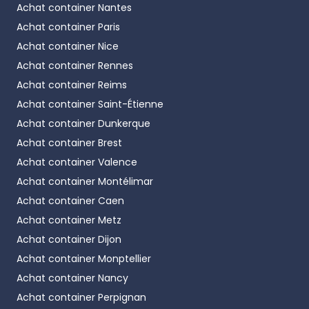
Achat container
Nantes
bureau individuel ou une cabine technique.
Achat container
Paris
Modules 20 et 30 pieds
, permettant d’aménager
Achat container
Nice
une salle de réunion, un espace commercial, une
Achat container
Rennes
zone d’accueil ou un bureau collectif.
Achat container
Reims
Chaque module peut être combiné, juxtaposé ou
Achat container
Saint-Étienne
superposé pour agrandir facilement l’espace
Achat container
Dunkerque
disponible.
Achat container
Brest
La flexibilité interne est tout aussi importante :
Achat container
Valence
cloisons mobiles, plans ouverts, zones dédiées,
Achat container
Montélimar
mobilier adapté… tout est pensé pour créer un
Achat container
Caen
environnement parfaitement aligné avec les
Achat container
Metz
besoins réels de l’entreprise.
Achat container
Dijon
Un container aménagé bureau entièrement
Achat container
Monptellier
personnalisable
Achat container
Nancy
Loin des préjugés sur le préfabriqué, les containers
Achat container
Perpignan
bureaux modernes offrent un design soigné et une