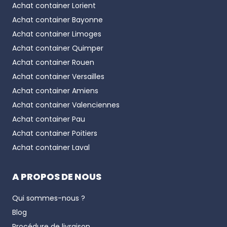
Achat container
Lorient
finition professionnelle.
Achat container
Bayonne
Avec CFC, chaque
container aménagé bureau
Achat container
Limoges
peut être configuré sur mesure, tant à l’intérieur
Achat container
Quimper
qu’à l’extérieur :
Achat container
Rouen
choix des revêtements, couleurs et menuiseries,
Achat container
Versailles
ajout de climatisation, chauffage, éclairage LED,
Achat container
Amiens
options de sécurité renforcée,
Achat container
Valenciennes
aménagements ergonomiques pour maximiser la
Achat container
Pau
productivité.
Achat container
Poitiers
Cette personnalisation permet une intégration
Achat container
Laval
harmonieuse dans tout type d’environnement,
urbain ou rural.
A PROPOS DE NOUS
Une installation rapide pour les bureaux
Qui sommes-nous ?
modulaires préfabriqués
Blog
L’un des principaux avantages du
container
Procédure de livraison