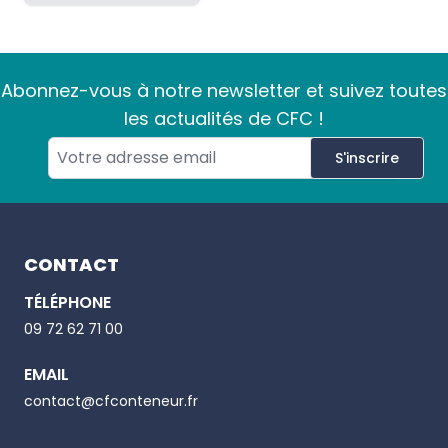
Abonnez-vous à notre newsletter et suivez toutes
les actualités de CFC !
S'inscrire
Footer
CONTACT
TÉLÉPHONE
Email
09 72 62 71 00
EMAIL
Phone number
contact@cfconteneur.fr