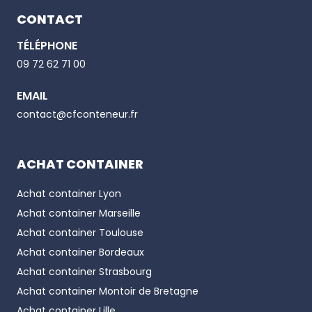
CONTACT
TÉLÉPHONE
Email
09 72 62 71 00
EMAIL
Phone number
contact@cfconteneur.fr
ACHAT CONTAINER
Achat container
Lyon
Achat container
Marseille
Achat container
Toulouse
Achat container
Bordeaux
Achat container
Strasbourg
Achat container
Montoir de Bretagne
Achat container
Lille