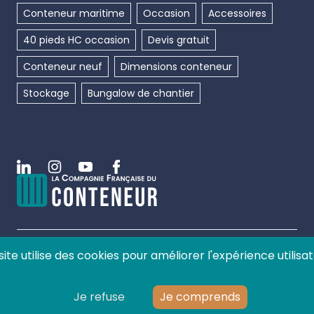
Conteneur maritime
Occasion
Accessoires
40 pieds HC occasion
Devis gratuit
Conteneur neuf
Dimensions conteneur
Stockage
Bungalow de chantier
Linkedin
Instagram
Youtube
Facebook
site utilise des cookies pour améliorer l'expérience utilisat
©
2026
La compagnie française du conteneur, tous
droits réservés.
Je refuse
Je comprends