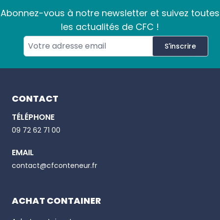
Abonnez-vous à notre newsletter et suivez toutes
les actualités de CFC !
S'inscrire
Footer
CONTACT
TÉLÉPHONE
Email
09 72 62 71 00
EMAIL
Phone number
contact@cfconteneur.fr
ACHAT CONTAINER