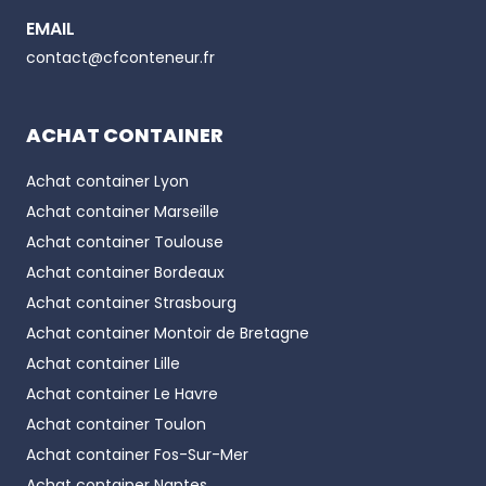
EMAIL
Phone number
contact@cfconteneur.fr
ACHAT CONTAINER
Achat container
Lyon
Achat container
Marseille
Achat container
Toulouse
Achat container
Bordeaux
Achat container
Strasbourg
Achat container
Montoir de Bretagne
Achat container
Lille
Achat container
Le Havre
Achat container
Toulon
Achat container
Fos-Sur-Mer
Achat container
Nantes