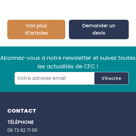
Voir plus
Demander un
d’articles
devis
Abonnez-vous à notre newsletter et suivez toutes
les actualités de CFC !
S'inscrire
Footer
CONTACT
TÉLÉPHONE
Email
09 72 62 71 00