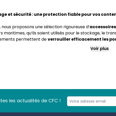
age et sécurité : une protection fiable pour vos conte
, nous proposons une sélection rigoureuse d’
accessoires
 maritimes, qu’ils soient utilisés pour le stockage, le t
pements permettent de
verrouiller efficacement les po
s d’effraction, aux intempéries et à l’usure
.
Voir plus
ions de verrouillage robustes :
 cache-cadenas pour container maritime
: également
 du conteneur pour protéger un cadenas contre le sciage,
s blindé ABUS
: ce cadenas
hautement sécurisé
offre 
tatives d’effraction.
s à mâchoires inoxydable
: idéal pour une fermeture d
es les actualités de CFC !
ronnements maritimes et industriels
, assurant une séc
z vos conteneurs simplement, sans modification