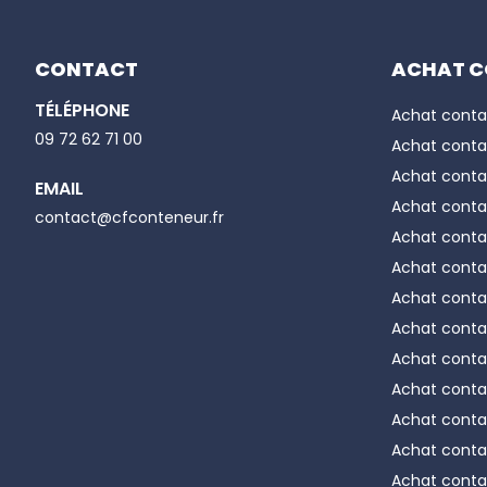
Tous nos 
CONTACT
ACHAT C
nécessiter
professio
TÉLÉPHONE
Achat conta
du matérie
Email
09 72 62 71 00
Achat conta
Découvrez
Achat conta
EMAIL
Achat conta
Phone number
contact@cfconteneur.fr
-
Fixatio
Achat conta
manipulati
Achat conta
-
Aménag
Achat conta
votre con
Achat conta
Achat conta
Achat conta
Achat conta
Achat conta
Achat conta