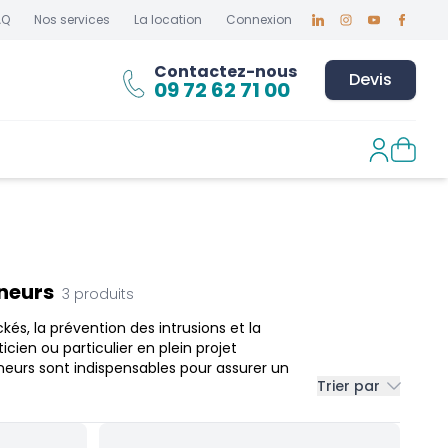
AQ
Nos services
La location
Connexion
Linkedin
Instagram
Youtube
Faceboo
Contactez-nous
Devis
09 72 62 71 00
eneurs
3
produits
kés, la prévention des intrusions et la
icien ou particulier en plein projet
eurs sont indispensables pour assurer un
Trier par