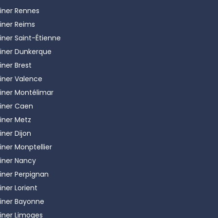
iner
Rennes
iner
Reims
iner
Saint-Étienne
iner
Dunkerque
iner
Brest
iner
Valence
iner
Montélimar
iner
Caen
iner
Metz
iner
Dijon
iner
Monptellier
iner
Nancy
iner
Perpignan
iner
Lorient
iner
Bayonne
iner
Limoges