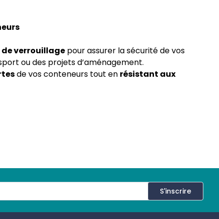
neurs
 de verrouillage
pour assurer la sécurité de vos
ransport ou des projets d’aménagement.
rtes
de vos conteneurs tout en
résistant aux
 appelé
lockbox
, ce boîtier se soude ou se visse sur
 le levier ou le crochetage.
une excellente résistance aux chocs, à la corrosion
irecte, ce cadenas en acier inoxydable
est adapté
urité optimale sans installation supplémentaire.
S'inscrire