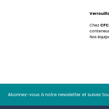
Verrouill
Chez
CFC
conteneurs
Nos équi
tentative
Nos solut
-
Boîtier
les portes
-
Cadena
et aux ten
-
Cadena
Abonnez-vous à notre newsletter et suivez tout
aux envi
Sécurise
Footer