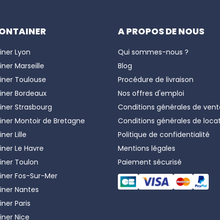
accessoires de verrouillage sont
compatibles avec les c
ONTAINER
A PROPOS DE NOUS
 de perçage ou de modification structurelle (sauf pour le
nnels du BTP, logisticiens, collectivités
, mais aussi au
iner
Lyon
Qui sommes-nous ?
l ou des effets personnels.
iner
Marseille
Blog
 nos autres gammes sur les pages :
iner
Toulouse
Procédure de livraison
iner
Bordeaux
Nos offres d'emploi
n et manutention
: Cales, Twistlock, rampes, roues pivota
iner
Strasbourg
Conditions générales de vent
on et le transport en toute sécurité.
iner
Montoir de Bretagne
Conditions générales de loca
ement et isolation
: kits d’isolation thermique, cloison
iner
Lille
Politique de confidentialité
teneur selon vos besoins.
iner
Le Havre
Mentions légales
iner
Toulon
Paiement sécurisé
iner
Fos-Sur-Mer
iner
Nantes
iner
Paris
iner
Nice