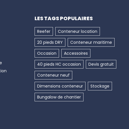
onteneurs maritimes 20 et 40 pieds
, sans
LES TAGS POPULAIRES
 cache-cadenas si soudé). Ils s’adressent aux
x
particuliers
souhaitant protéger efficacement
Reefer
Conteneur location
20 pieds DRY
Conteneur maritime
Occasion
Accessoires
ntes ou encore béquilles pour faciliter la
e
40 pieds HC occasion
Devis gratuit
tion
s, grilles d’aération et plus encore pour transformer
Conteneur neuf
Dimensions conteneur
Stockage
Bungalow de chantier