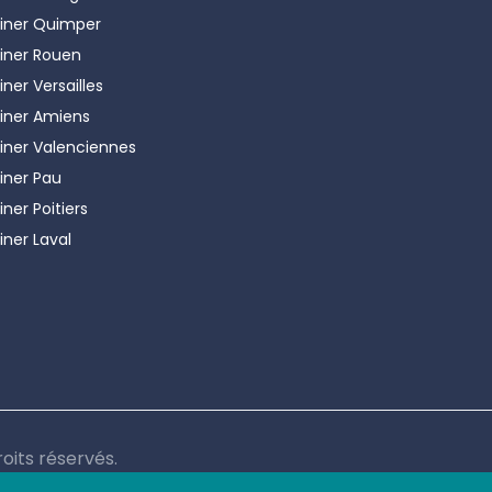
iner
Quimper
iner
Rouen
iner
Versailles
iner
Amiens
iner
Valenciennes
iner
Pau
iner
Poitiers
iner
Laval
oits réservés.