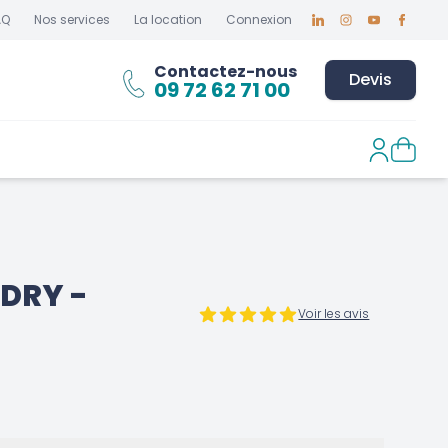
AQ
Nos services
La location
Connexion
Linkedin
Instagram
Youtube
Faceboo
Contactez-nous
Devis
09 72 62 71 00
 DRY -
Voir les avis