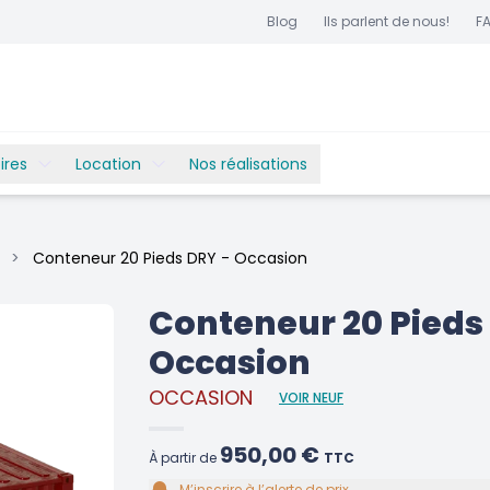
Blog
Ils parlent de nous!
F
ires
Location
Nos réalisations
>
Conteneur 20 Pieds DRY - Occasion
Conteneur 20 Pieds
Occasion
OCCASION
VOIR NEUF
950,00 €
À partir de
TTC
M’inscrire à l’alerte de prix