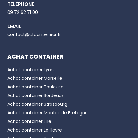
TÉLÉPHONE
Email
09 72 62 71 00
EMAIL
Phone number
contact@cfconteneur.fr
ACHAT CONTAINER
Achat container
Lyon
Achat container
Marseille
Achat container
Toulouse
Achat container
Bordeaux
Achat container
Strasbourg
Achat container
Montoir de Bretagne
Achat container
Lille
Achat container
Le Havre