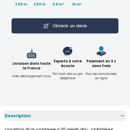
2.99 m
2.59 m
16 m³
6.6 m²
Obtenir un devis
Experts à votre
Paiement en 3 x
Livraison dans toute
écoute
sans frais
la France
Par chat visio ou par
Pour les commandes
Avec déchargement inclu
téléphone
en ligne
Description
Location d’un conteneur 10 pieds dry : optimisez