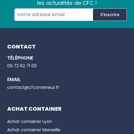
les actualités de CFC !
S'inscrire
Footer
CONTACT
TÉLÉPHONE
Email
09 72 62 71 00
EMAIL
Phone number
contact@cfconteneur.fr
ACHAT CONTAINER
Achat container
Lyon
Achat container
Marseille