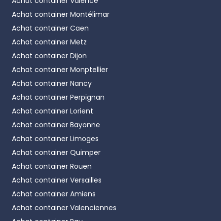
Achat container
Valence
Achat container
Montélimar
Achat container
Caen
Achat container
Metz
Achat container
Dijon
Achat container
Monptellier
Achat container
Nancy
Achat container
Perpignan
Achat container
Lorient
Achat container
Bayonne
Achat container
Limoges
Achat container
Quimper
Achat container
Rouen
Achat container
Versailles
Achat container
Amiens
Achat container
Valenciennes