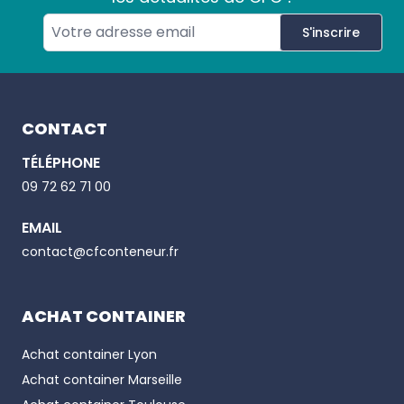
S'inscrire
Footer
CONTACT
TÉLÉPHONE
Email
09 72 62 71 00
EMAIL
Phone number
contact@cfconteneur.fr
ACHAT CONTAINER
Achat container
Lyon
Achat container
Marseille