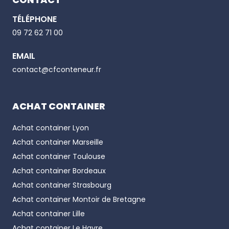
TÉLÉPHONE
Email
09 72 62 71 00
EMAIL
Phone number
contact@cfconteneur.fr
ACHAT CONTAINER
Achat container
Lyon
Achat container
Marseille
Achat container
Toulouse
Achat container
Bordeaux
Achat container
Strasbourg
Achat container
Montoir de Bretagne
Achat container
Lille
Achat container
Le Havre