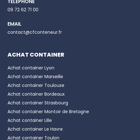
TÉLÉPHONE
Email
09 72 62 71 00
EMAIL
Phone number
contact@cfconteneur.fr
ACHAT CONTAINER
Achat container
Lyon
Achat container
Marseille
Achat container
Toulouse
Achat container
Bordeaux
Achat container
Strasbourg
Achat container
Montoir de Bretagne
Achat container
Lille
Achat container
Le Havre
Achat container
Toulon