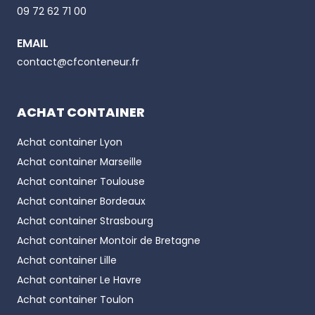
Email
09 72 62 71 00
EMAIL
Phone number
contact@cfconteneur.fr
ACHAT CONTAINER
Achat container
Lyon
Achat container
Marseille
Achat container
Toulouse
Achat container
Bordeaux
Achat container
Strasbourg
Achat container
Montoir de Bretagne
Achat container
Lille
Achat container
Le Havre
Achat container
Toulon