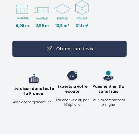
6,06 m
2,59 m
31,1 m³
13,5 m²
Obtenir un devis
Experts à votre
Paiement en 3 x
Livraison dans toute
écoute
sans frais
la France
Par chat visio ou par
Pour les commandes
Avec déchargement inclu
téléphone
en ligne