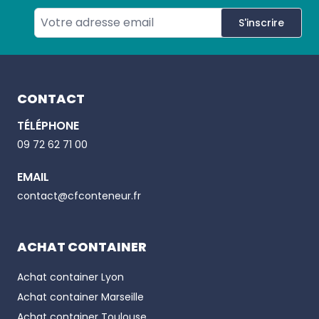
S'inscrire
Footer
CONTACT
TÉLÉPHONE
Email
09 72 62 71 00
EMAIL
Phone number
contact@cfconteneur.fr
ACHAT CONTAINER
Achat container
Lyon
Achat container
Marseille
Achat container
Toulouse