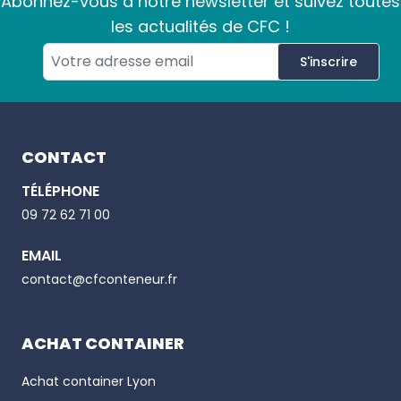
Abonnez-vous à notre newsletter et suivez toutes
les actualités de CFC !
S'inscrire
Footer
CONTACT
TÉLÉPHONE
Email
09 72 62 71 00
EMAIL
Phone number
contact@cfconteneur.fr
ACHAT CONTAINER
Achat container
Lyon