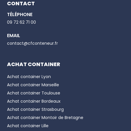
CONTACT
TÉLÉPHONE
Email
09 72 62 71 00
EMAIL
Phone number
contact@cfconteneur.fr
ACHAT CONTAINER
Achat container
Lyon
Achat container
Marseille
Achat container
Toulouse
Achat container
Bordeaux
Achat container
Strasbourg
Achat container
Montoir de Bretagne
Achat container
Lille