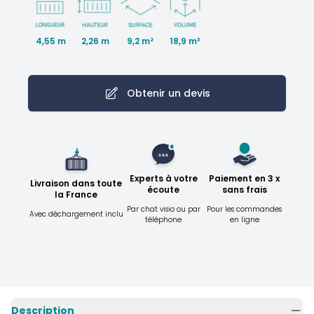
4,55 m
2,26 m
18,9 m³
9,2 m²
Obtenir un devis
Experts à votre
Paiement en 3 x
Livraison dans toute
écoute
sans frais
la France
Par chat visio ou par
Pour les commandes
Avec déchargement inclu
téléphone
en ligne
Description