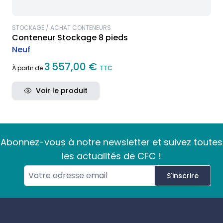
STOCKAGE / ACHAT CONTENEURS
Conteneur Stockage 8 pieds
Neuf
3 557,00 €
À partir de
TTC
Voir le produit
Abonnez-vous à notre newsletter et suivez toutes
les actualités de CFC !
S'inscrire
Footer