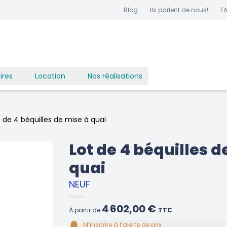
Blog
Ils parlent de nous!
F
ires
Location
Nos réalisations
t de 4 béquilles de mise à quai
Lot de 4 béquilles d
quai
NEUF
4 602,00 €
À partir de
TTC
M’inscrire à l’alerte de prix