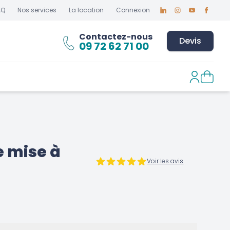
AQ
Nos services
La location
Connexion
Linkedin
Instagram
Youtube
Faceboo
Contactez-nous
Devis
09 72 62 71 00
e mise à
Voir les avis