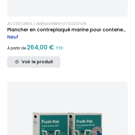
ACCESSOIRES / AMÉNAGEMENT ET ISOLATION
Plancher en contreplaqué marine pour conteneur
maritime
Neuf
264,00 €
À partir de
TTC
Voir le produit