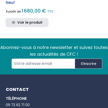
conteneurs maritimes
Neuf
1 680,00 €
À partir de
TTC
Voir le produit
Abonnez-vous à notre newsletter et suivez toutes
les actualités de CFC !
S'inscrire
Footer
CONTACT
TÉLÉPHONE
Email
09 72 62 71 00