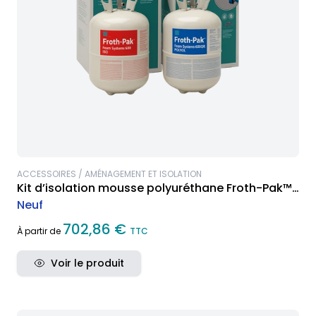
ACCESSOIRES / AMÉNAGEMENT ET ISOLATION
Kit d’isolation mousse polyuréthane Froth-Pak™
600
Neuf
702,86 €
À partir de
TTC
Voir le produit