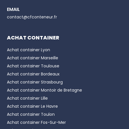
EMAIL
Phone number
contact@cfconteneur.fr
ACHAT CONTAINER
Achat container
Lyon
Achat container
Marseille
Achat container
Toulouse
Achat container
Bordeaux
Achat container
Strasbourg
Achat container
Montoir de Bretagne
Achat container
Lille
Achat container
Le Havre
Achat container
Toulon
Achat container
Fos-Sur-Mer