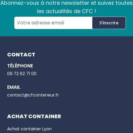
Abonnez-vous à notre newsletter et suivez toutes
les actualités de CFC !
S'inscrire
Footer
CONTACT
TÉLÉPHONE
Email
09 72 62 71 00
EMAIL
Phone number
contact@cfconteneur.fr
ACHAT CONTAINER
Achat container
Lyon