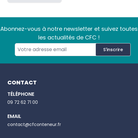
Abonnez-vous à notre newsletter et suivez toutes
les actualités de CFC !
S'inscrire
Footer
CONTACT
TÉLÉPHONE
Email
09 72 62 71 00
EMAIL
Phone number
contact@cfconteneur.fr