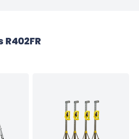
s R402FR