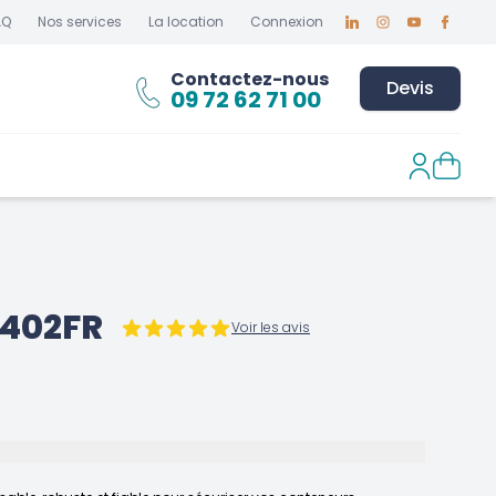
AQ
Nos services
La location
Connexion
Linkedin
Instagram
Youtube
Faceboo
Contactez-nous
Devis
09 72 62 71 00
R402FR
Voir les avis