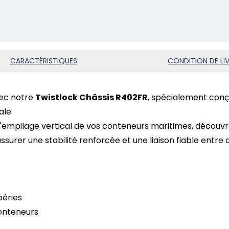
CARACTÉRISTIQUES
CONDITION DE LI
ec notre
Twistlock Châssis R402FR
, spécialement conçu
ale.
l'empilage vertical de vos conteneurs maritimes,
découvr
ssurer une stabilité renforcée et une liaison fiable entr
péries
onteneurs