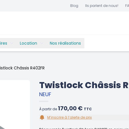
Blog
Ils parlent de nous!
F
ires
Location
Nos réalisations
istlock Châssis R402FR
Twistlock Châssis 
NEUF
170,00 €
À partir de
TTC
M’inscrire à l’alerte de prix