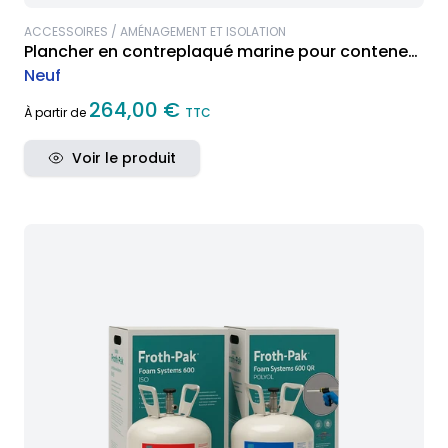
ACCESSOIRES / AMÉNAGEMENT ET ISOLATION
Plancher en contreplaqué marine pour conteneur
maritime
Neuf
264,00 €
À partir de
TTC
Voir le produit