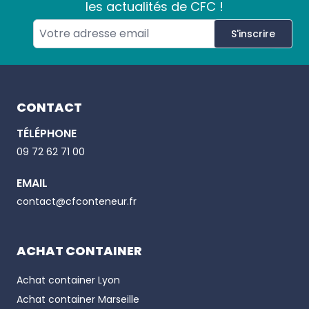
les actualités de CFC !
S'inscrire
Footer
CONTACT
TÉLÉPHONE
Email
09 72 62 71 00
EMAIL
Phone number
contact@cfconteneur.fr
ACHAT CONTAINER
Achat container
Lyon
Achat container
Marseille