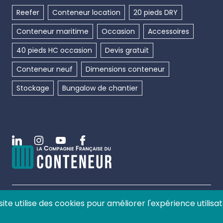
Reefer
Conteneur location
20 pieds DRY
Conteneur maritime
Occasion
Accessoires
40 pieds HC occasion
Devis gratuit
Conteneur neuf
Dimensions conteneur
Stockage
Bungalow de chantier
Linkedin
Instagram
Youtube
Facebook
site utilise des cookies pour améliorer l'expérience utilisat
©
2026
La compagnie française du conteneur, tous
droits réservés.