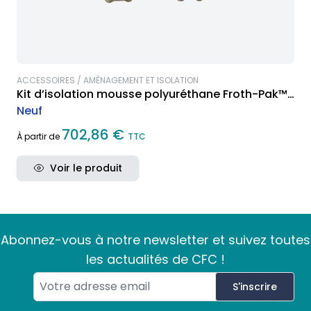
ACCESSOIRES / AMÉNAGEMENT ET ISOLATION
Kit d’isolation mousse polyuréthane Froth-Pak™
600
Neuf
702,86 €
À partir de
TTC
Voir le produit
Abonnez-vous à notre newsletter et suivez toutes
les actualités de CFC !
S'inscrire