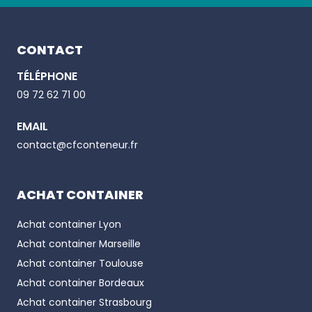
Footer
CONTACT
TÉLÉPHONE
Email
09 72 62 71 00
EMAIL
Phone number
contact@cfconteneur.fr
ACHAT CONTAINER
Achat container
Lyon
Achat container
Marseille
Achat container
Toulouse
Achat container
Bordeaux
Achat container
Strasbourg