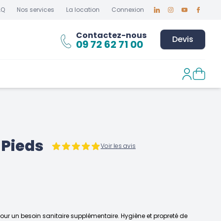
AQ
Nos services
La location
Connexion
Linkedin
Instagram
Youtube
Faceboo
Contactez-nous
Devis
09 72 62 71 00
 Pieds
Voir les avis
 pour un besoin sanitaire supplémentaire. Hygiène et propreté de