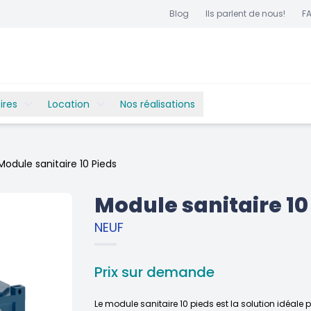
Blog
Ils parlent de nous!
F
ires
Location
Nos réalisations
Module sanitaire 10 Pieds
Module sanitaire 10
NEUF
Prix sur demande
Le module sanitaire 10 pieds est la solution idéale