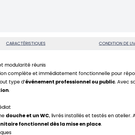
CARACTÉRISTIQUES
CONDITION DE LI
et modularité réunis
tion complète et immédiatement fonctionnelle pour répo
out type d’
événement professionnel ou public
. Avec sa
tion
.
édiat
ne
douche et un WC
, livrés installés et testés en atel
nitaire fonctionnel dès la mise en place
.
iques