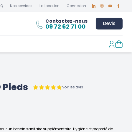
AQ
Nos services
La location
Connexion
Linkedin
Instagram
Youtube
Faceboo
Contactez-nous
Devis
09 72 62 71 00
 Pieds
Voir les avis
 pour un besoin sanitaire supplémentaire. Hygiène et propreté de