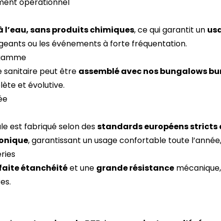
ement opérationnel
à l’eau, sans produits chimiques
, ce qui garantit un
usa
geants ou les événements à forte fréquentation.
a gamme
e sanitaire peut être
assemblé avec nos bungalows bu
ète et évolutive.
ée
le est fabriqué selon des
standards européens stricts 
honique
, garantissant un usage confortable toute l’anné
ries
faite étanchéité
et une
grande résistance
mécanique,
es.