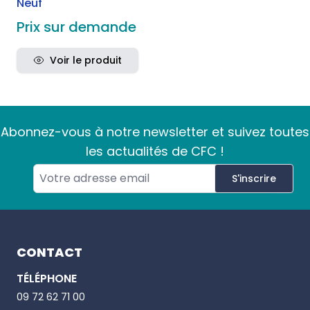
Neuf
Prix sur demande
Voir le produit
Abonnez-vous à notre newsletter et suivez toutes
les actualités de CFC !
S'inscrire
Footer
CONTACT
TÉLÉPHONE
Email
09 72 62 71 00