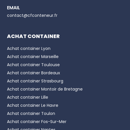
EMAIL
Phone number
contact@cfconteneur.fr
ACHAT CONTAINER
Achat container
Lyon
Achat container
Marseille
Achat container
Toulouse
Achat container
Bordeaux
Achat container
Strasbourg
Achat container
Montoir de Bretagne
Achat container
Lille
Achat container
Le Havre
Achat container
Toulon
Achat container
Fos-Sur-Mer
Achat container
Nantes