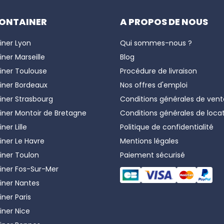
ONTAINER
A PROPOS DE NOUS
 de bungalow de chantier a été pensé pour offrir le maxi
térieure de 2,34 mètres, une longueur de 6 mètres et une 
iner
Lyon
Qui sommes-nous ?
e.
iner
t les équipements, la cabane de chantier dispose d'une i
Marseille
Blog
n chauffage électrique est installé, de plusieurs prises él
iner
Toulouse
Procédure de livraison
uite choisir un mobilier sur mesure pour aménager conven
iner
Bordeaux
Nos offres d'emploi
services. Tout est réalisable pour créer un environnemen
iner
Strasbourg
Conditions générales de vent
re.
iner
Montoir de Bretagne
Conditions générales de loca
iner
Lille
Politique de confidentialité
on et installation des unités sur un site
iner
Le Havre
Mentions légales
ows peuvent se superposer sur 3 niveaux, bien souvent l'e
iner
Toulon
Paiement sécurisé
iner
Fos-Sur-Mer
s bungalows de chantier est avantageux grâce à un équipe
iner
Nantes
n même temps. Pour la livraison, 12 unités peuvent être t
iner
Paris
s supplémentaires peuvent être installées en complément
iner
Nice
odulaires
: pour créer des espaces de bureaux