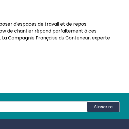
isposer d'espaces de travail et de repos
galow de chantier répond parfaitement à ces
et. La Compagnie Française du Conteneur, experte
e à la vente une gamme de bungalow de chantier
ruction.
tier
ites de construction et dans les environnements
de réunion, espaces de repos pour les travailleurs,
ctoire, ils offrent un espace adapté et
de déploiement, ces bungalows sont devenus
antiers où les employés peuvent profiter d'un
S'inscrire