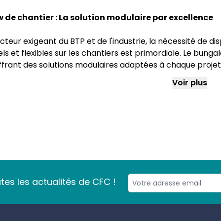
de chantier : La solution modulaire par excellence
cteur exigeant du BTP et de l'industrie, la nécessité de d
ls et flexibles sur les chantiers est primordiale. Le bun
offrant des solutions modulaires adaptées à chaque proj
ourniture de solutions de conteneurs modulaires, propos
Voir plus
 améliorer l'efficacité et le confort sur les sites de const
lence des bungalows de chantier sur un site en chan
ows de chantier servent une multitude d'usages sur les s
s. Que ce soit comme bureaux d’étude, base de vie, salles 
iaire ou encore comme lieux de stockage sécurisés ou réfe
nel. Grâce à leur construction robuste et leur facilité 
es les actualités de CFC !
bles pour la gestion quotidienne et l'organisation des ch
érieur confortable.
ents de bungalow sur un chantier