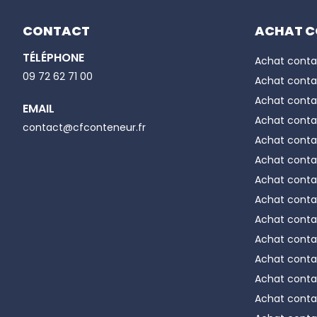
CONTACT
ACHAT C
Le module
hauteur in
TÉLÉPHONE
Achat conta
d'une port
Email
09 72 62 71 00
Achat conta
Concernan
hiver si u
Achat conta
EMAIL
pouvez ens
Achat conta
Phone number
contact@cfconteneur.fr
plusieurs 
Achat conta
et modulai
Achat conta
Achat conta
Dispositi
Achat conta
Les bungal
Achat conta
limité.
Achat conta
Le prix de
Achat conta
achetées e
Achat conta
Des unité
Achat conta
Bureaux m