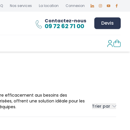
AQ
Nos services
La location
Connexion
Linkedin
Instagram
Youtube
Faceboo
Contactez-nous
Devis
09 72 62 71 00
dre efficacement aux besoins des
isées, offrent une solution idéale pour les
Trier par
 équipes.