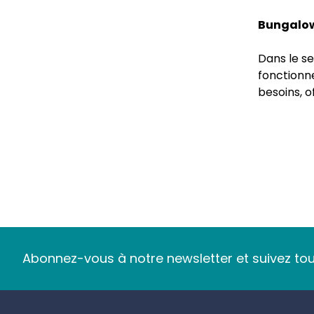
Bungalow 
Dans le se
fonctionne
besoins, 
dans la f
conçu pour
La polyva
Les bungal
industriel
abri, vest
profession
Abonnez-vous à notre newsletter et suivez tout
indispensa
espace int
Footer
Aménagem