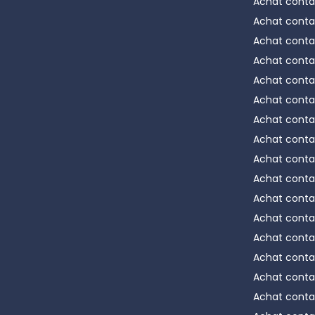
Achat conta
Modules s
Achat conta
Confort e
Achat conta
Achat conta
Chaque
b
Achat conta
sites de c
Achat conta
intempérie
Achat conta
choisissa
protégera
Achat conta
Le module 
Achat conta
fonctionna
Achat conta
climatique
Achat conta
sandwich i
Achat conta
occupants.
Achat conta
à nettoyer
À l'intéri
Achat conta
portée à l
Achat conta
d'aménage
Achat conta
difficiles 