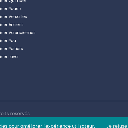
iner
Quimper
iner
Rouen
iner
Versailles
iner
Amiens
iner
Valenciennes
iner
Pau
iner
Poitiers
iner
Laval
oits réservés.
kies pour améliorer l'expérience utilisateur.
Je refuse