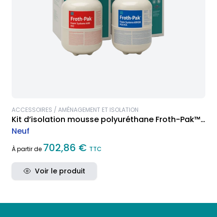
ACCESSOIRES / AMÉNAGEMENT ET ISOLATION
Kit d’isolation mousse polyuréthane Froth-Pak™
600
Neuf
702,86 €
À partir de
TTC
Voir le produit