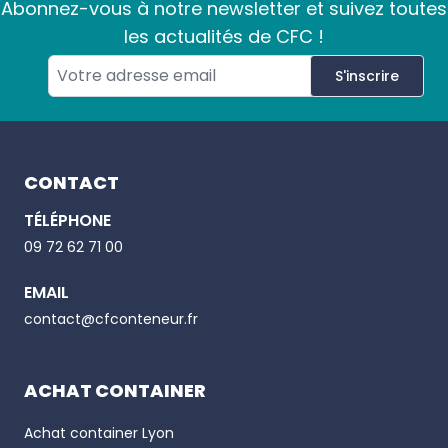
Abonnez-vous à notre newsletter et suivez toutes
les actualités de CFC !
S'inscrire
Footer
CONTACT
TÉLÉPHONE
Email
09 72 62 71 00
EMAIL
Phone number
contact@cfconteneur.fr
ACHAT CONTAINER
Achat container
Lyon