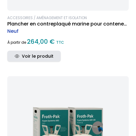
ACCESSOIRES / AMÉNAGEMENT ET ISOLATION
Plancher en contreplaqué marine pour conteneur
maritime
Neuf
264,00 €
À partir de
TTC
Voir le produit