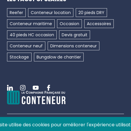
Reefer
Conteneur location
20 pieds DRY
Conteneur maritime
Occasion
Accessoires
40 pieds HC occasion
Devis gratuit
Conteneur neuf
Dimensions conteneur
Stockage
Bungalow de chantier
Linkedin
Instagram
Youtube
Facebook
site utilise des cookies pour améliorer l'expérience utilisat
©
2026
La compagnie française du conteneur, tous