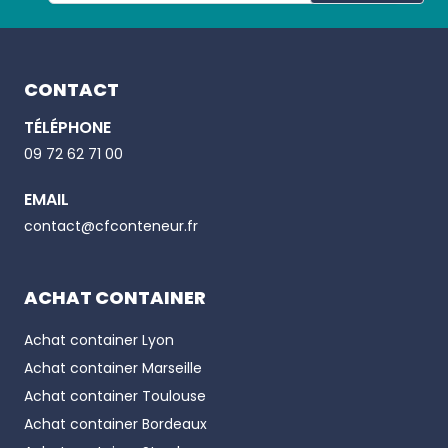
Footer
CONTACT
TÉLÉPHONE
Email
09 72 62 71 00
EMAIL
Phone number
contact@cfconteneur.fr
ACHAT CONTAINER
Achat container
Lyon
Achat container
Marseille
Achat container
Toulouse
Achat container
Bordeaux